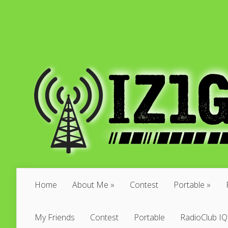
Home
About Me
»
Contest
Portable
»
My Friends
Contest
Portable
RadioClub I