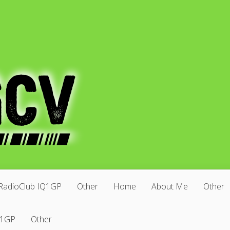
RadioClub IQ1GP
Other
Home
About Me
Other
Q1GP
Other