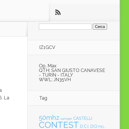
Ricerca
per:
IZ1GCV
Op. Max
QTH: SAN GIUSTO CANAVESE
- TURIN - ITALY
WWL: JN35VH
a
6. La
Tag
,
50mhz
CASTELLI
camper
CONTEST
D.C.I.
DCI
FIEL