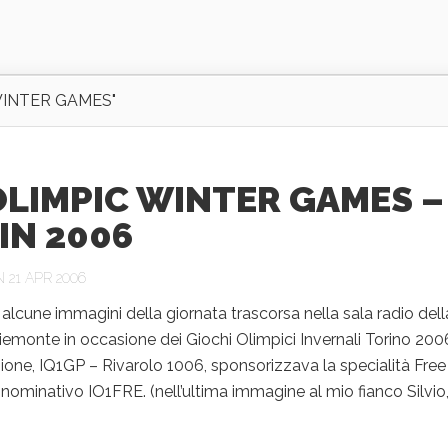
WINTER GAMES"
OLIMPIC WINTER GAMES –
IN 2006
 21 APR 2006
 alcune immagini della giornata trascorsa nella sala radio dell
emonte in occasione dei Giochi Olimpici Invernali Torino 200
ione, IQ1GP – Rivarolo 1006, sponsorizzava la specialità Free
 nominativo IO1FRE. (nell’ultima immagine al mio fianco Silvio