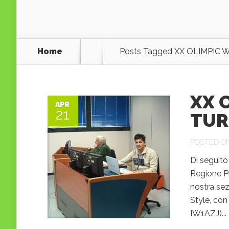
Home
Posts Tagged
XX OLIMPIC 
XX 
APR
21
TUR
POSTED ON
Di seguito
Regione Pi
nostra sez
Style, con
IW1AZJ)...